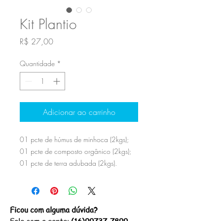
Kit Plantio
Preço
R$ 27,00
Quantidade
*
Adicionar ao carrinho
01 pcte de húmus de minhoca (2kgs);
01 pcte de composto orgânico (2kgs);
01 pcte de terra adubada (2kgs).
Ficou com alguma dúvida?