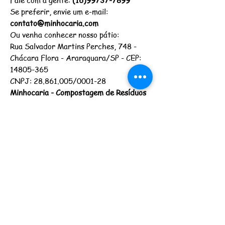
Fale com a gente:
(16)99737-7899
Se preferir, envie um e-mail:
contato@minhocaria.com
Ou venha conhecer nosso pátio:
Rua Salvador Martins Perches, 748 -
Chácara Flora - Araraquara/SP - CEP:
14805-365
CNPJ:
28.861.005
/0001-28
Minhocaria - Compostagem de Resíduos
Orgânicos
Razão Social: Lara Teixeira Laranjo ME
Entrega de pedidos em até 10 dias úteis